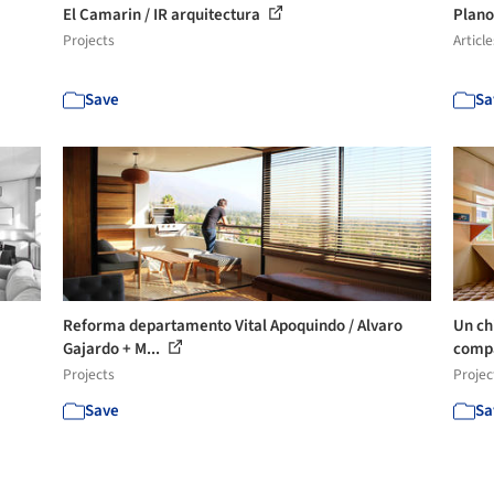
El Camarin / IR arquitectura
Plano
Projects
Article
Save
Sa
Reforma departamento Vital Apoquindo / Alvaro
Un chi
Gajardo + M...
compa
Projects
Projec
Save
Sa