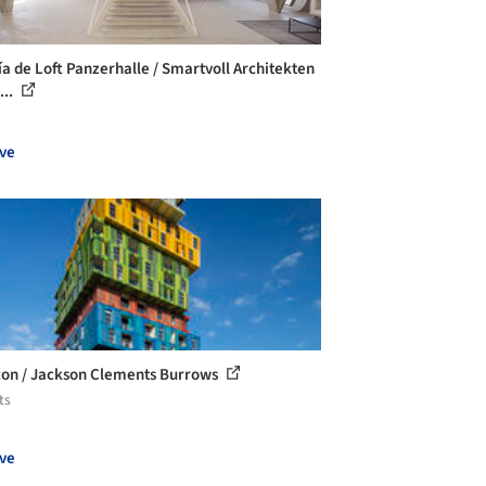
ía de Loft Panzerhalle / Smartvoll Architekten
...
ve
con / Jackson Clements Burrows
ts
ve