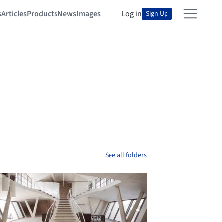
s
Articles
Products
News
Images
Log in
Sign Up
See all folders