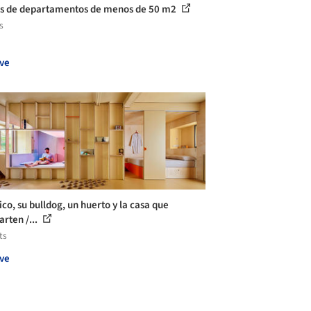
s de departamentos de menos de 50 m2
s
ve
co, su bulldog, un huerto y la casa que
rten /...
ts
ve