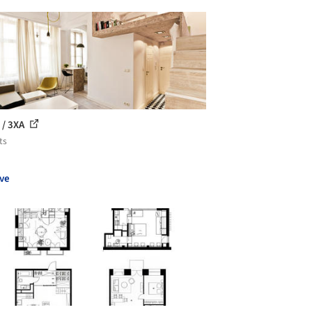
 / 3XA
ts
ve