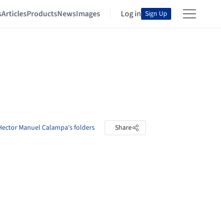
s
Articles
Products
News
Images
Log in
Sign Up
Hector Manuel Calampa's folders
Share