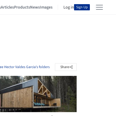
s
Articles
Products
News
Images
Log in
Sign Up
ee Hector Valdes Garcia's folders
Share