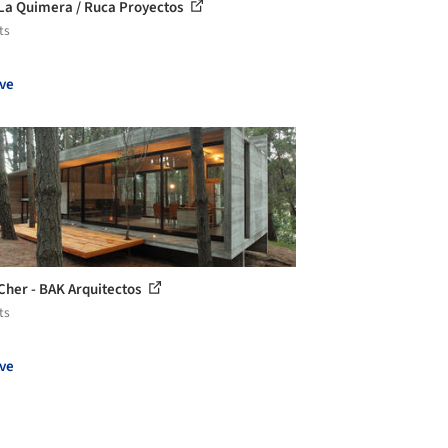
La Quimera / Ruca Proyectos
ts
ve
Cher - BAK Arquitectos
ts
ve