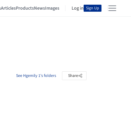
s
Articles
Products
News
Images
Log in
Sign Up
See Hgemily 1's folders
Share