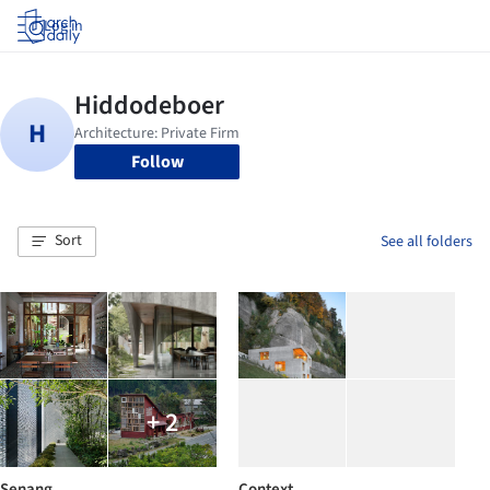
Log in
Follow
Sort
See all folders
+ 2
Senang
Context