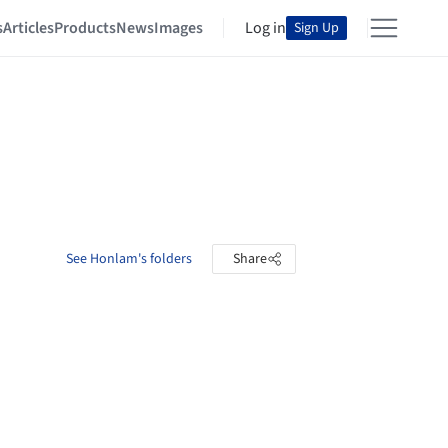
s
Articles
Products
News
Images
Log in
Sign Up
See Honlam's folders
Share