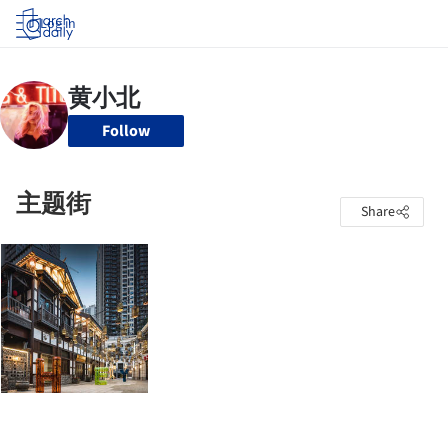
Log in
Follow
主题街
Share