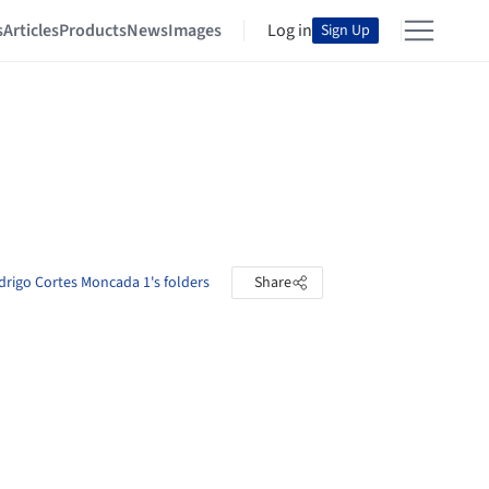
s
Articles
Products
News
Images
Log in
Sign Up
rigo Cortes Moncada 1's folders
Share