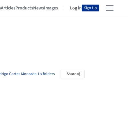
s
Articles
Products
News
Images
Log in
Sign Up
rigo Cortes Moncada 1's folders
Share