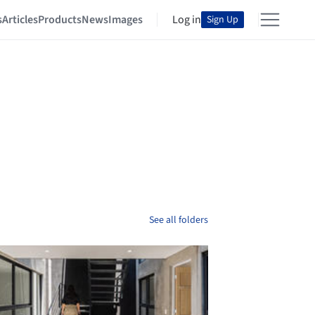
s
Articles
Products
News
Images
Log in
Sign Up
See all folders