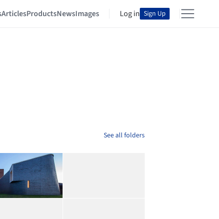
s
Articles
Products
News
Images
Log in
Sign Up
See all folders