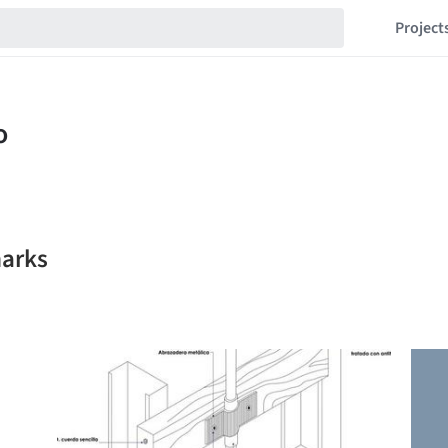
Project
marks