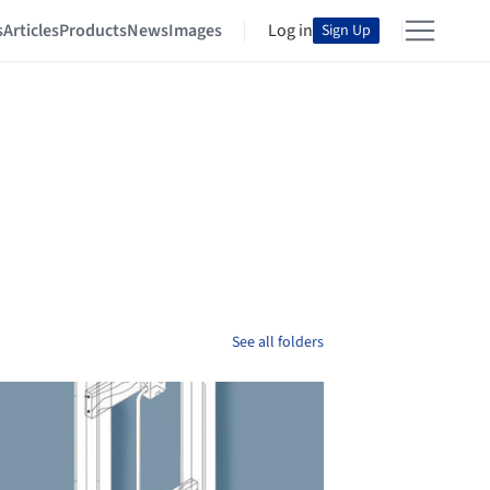
s
Articles
Products
News
Images
Log in
Sign Up
See all folders