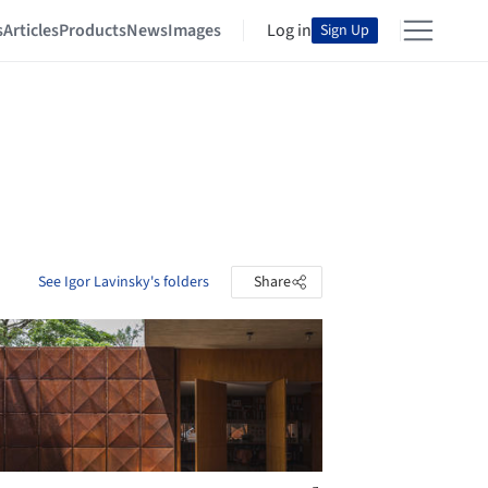
s
Articles
Products
News
Images
Log in
Sign Up
See Igor Lavinsky's folders
Share