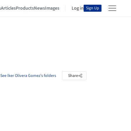
s
Articles
Products
News
Images
Log in
Sign Up
See Iker Olivera Gomez's folders
Share