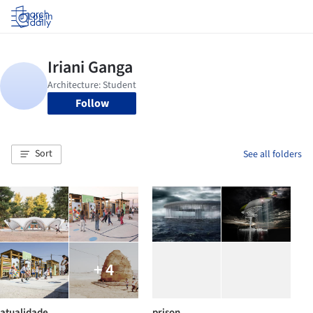
Log in
Follow
Sort
See all folders
+ 4
atualidade
prison