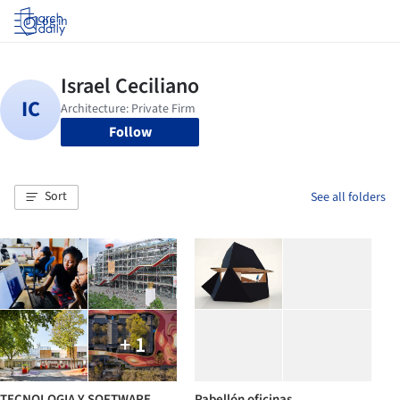
Log in
Follow
Sort
See all folders
+ 1
TECNOLOGIA Y SOFTWARE
Pabellón oficinas