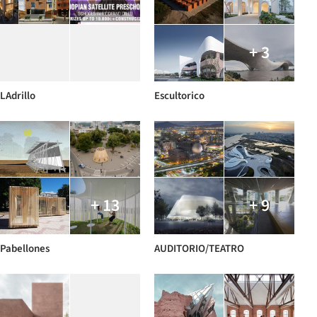
+ 3
LAdrillo
Escultorico
+ 13
+ 9
Pabellones
AUDITORIO/TEATRO