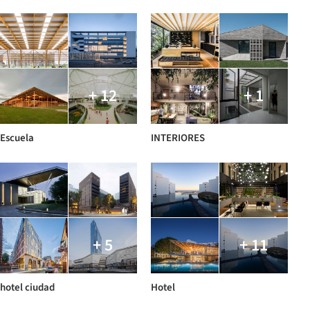
+ 12
+ 1
Escuela
INTERIORES
+ 5
+ 11
hotel ciudad
Hotel