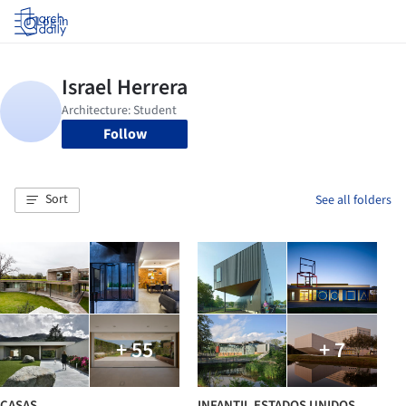
Log in
Follow
Sort
See all folders
+ 55
+ 7
CASAS
INFANTIL ESTADOS UNIDOS