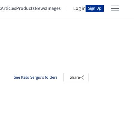
s
Articles
Products
News
Images
Log in
Sign Up
See Italo Sergio's folders
Share