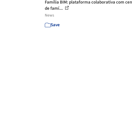
Família BIM: plataforma colaborativa com ce
de famí...
News
Save