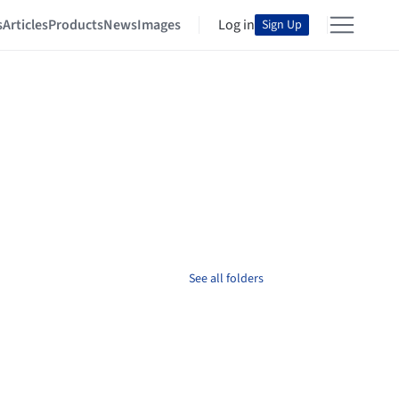
s
Articles
Products
News
Images
Log in
Sign Up
See all folders