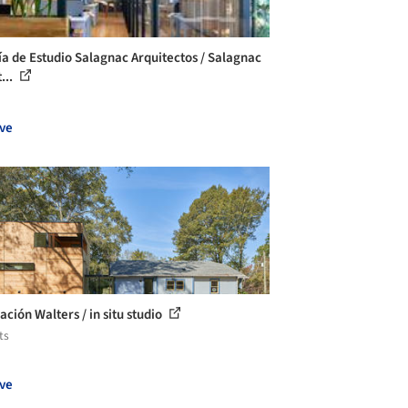
ía de Estudio Salagnac Arquitectos / Salagnac
...
ve
ación Walters / in situ studio
ts
ve