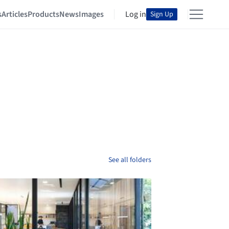
s
Articles
Products
News
Images
Log in
Sign Up
See all folders