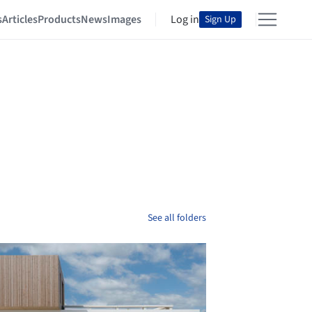
s
Articles
Products
News
Images
Log in
Sign Up
See all folders