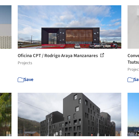
Oficina CPT / Rodrigo Araya Manzanares
Conve
Tsut
Projects
Projec
Save
Sa