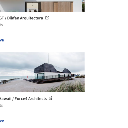
GT / Diàfan Arquitectura
ts
ve
Hawaii / Force4 Architects
ts
ve