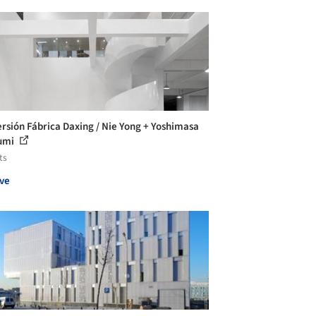
rsión Fábrica Daxing / Nie Yong + Yoshimasa
sumi
ts
ve