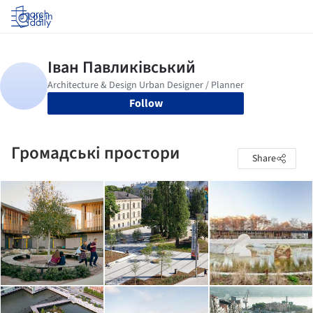
Log in
Follow
Громадські простори
Share