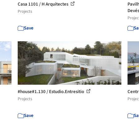
Casa 1101 / H Arquitectes
Pavil
Devés
Projects
Projec
Save
Sa
#house#1.130 / Estudio.Entresitio
Centr
Projects
Projec
Save
Sa