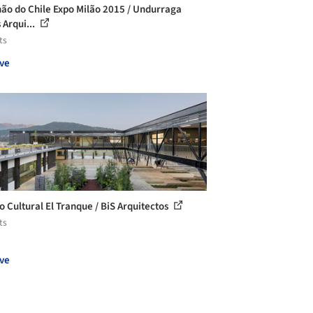
hão do Chile Expo Milão 2015 / Undurraga
 Arqui...
ts
ve
o Cultural El Tranque / BiS Arquitectos
ts
ve