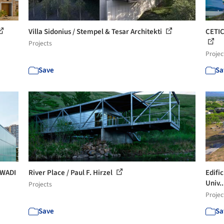
Villa Sidonius / Stempel & Tesar Architekti
CETIC
Projects
Projec
Save
Sa
SWADI
River Place / Paul F. Hirzel
Edific
Univ..
Projects
Projec
Save
Sa