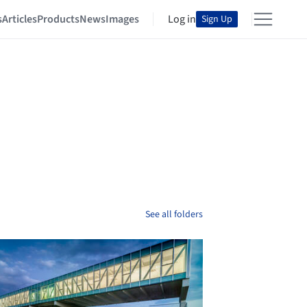
s
Articles
Products
News
Images
Log in
Sign Up
See all folders