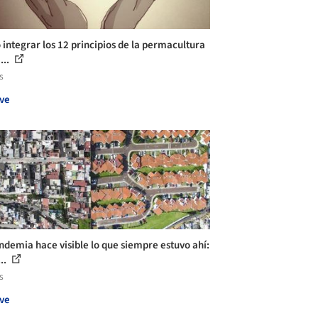
integrar los 12 principios de la permacultura
...
s
ve
ndemia hace visible lo que siempre estuvo ahí:
..
s
ve