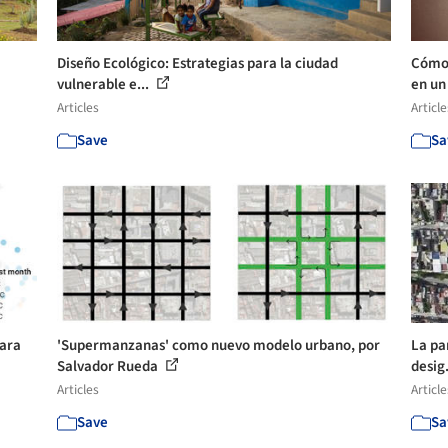
Diseño Ecológico: Estrategias para la ciudad
Cómo 
vulnerable e...
en un 
Articles
Article
Save
Sa
para
'Supermanzanas' como nuevo modelo urbano, por
La pa
Salvador Rueda
desig.
Articles
Article
Save
Sa