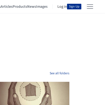
s
Articles
Products
News
Images
Log in
Sign Up
See all folders