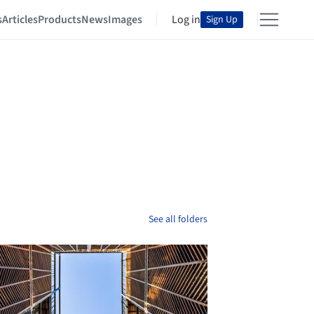
s
Articles
Products
News
Images
Log in
Sign Up
See all folders