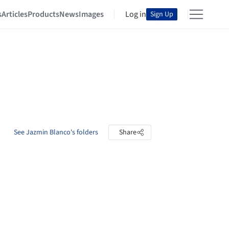
s
Articles
Products
News
Images
Log in
Sign Up
See Jazmin Blanco's folders
Share