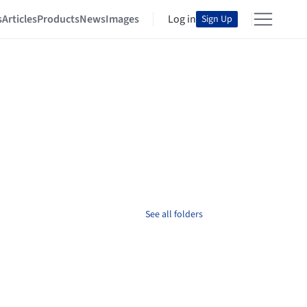
s
Articles
Products
News
Images
Log in
Sign Up
See all folders