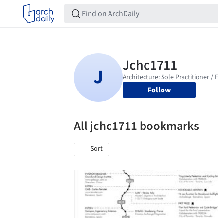
Follow
All jchc1711 bookmarks
Sort