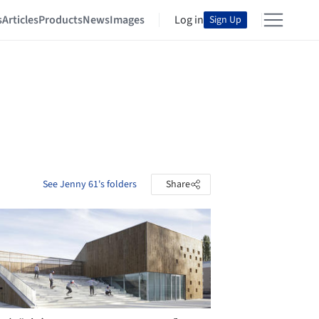
s
Articles
Products
News
Images
Log in
Sign Up
See Jenny 61's folders
Share