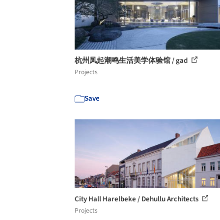
杭州凤起潮鸣生活美学体验馆 / gad
Projects
Save
City Hall Harelbeke / Dehullu Architects
Projects