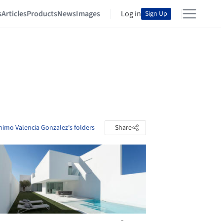
s
Articles
Products
News
Images
Log in
Sign Up
nimo Valencia Gonzalez's folders
Share