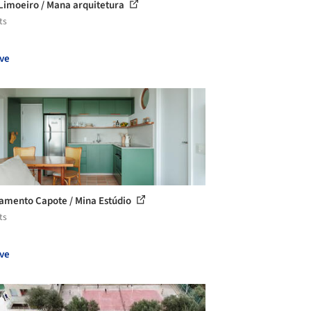
Limoeiro / Mana arquitetura
ts
ve
amento Capote / Mina Estúdio
ts
ve