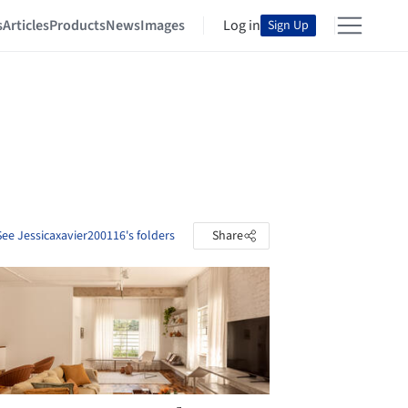
s
Articles
Products
News
Images
Log in
Sign Up
See Jessicaxavier200116's folders
Share