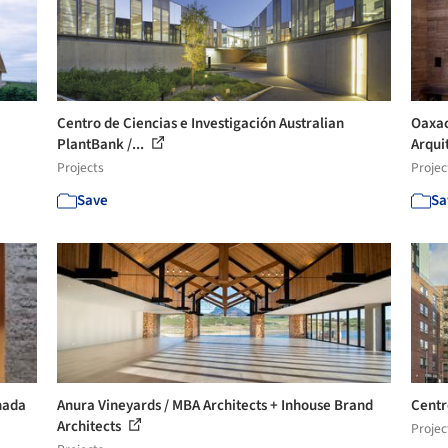
Centro de Ciencias e Investigación Australian
Oaxac
PlantBank /...
Arqui
Projects
Projec
Save
Sa
nada
Anura Vineyards / MBA Architects + Inhouse Brand
Centr
Architects
Projec