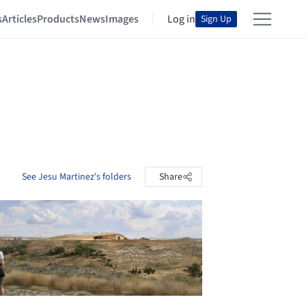
s
Articles
Products
News
Images
Log in
Sign Up
See Jesu Martinez's folders
Share