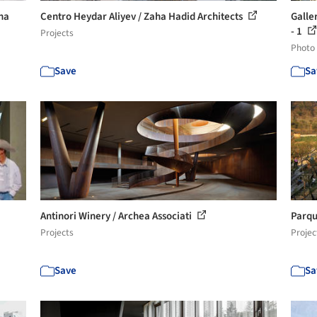
ha
Centro Heydar Aliyev / Zaha Hadid Architects
Galle
- 1
Projects
Photo
Save
Sa
Antinori Winery / Archea Associati
Parqu
Projects
Projec
Save
Sa