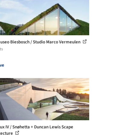
museo Biesbosch / Studio Marco Vermeulen
ts
ve
ux IV / Snøhetta + Duncan Lewis Scape
tecture