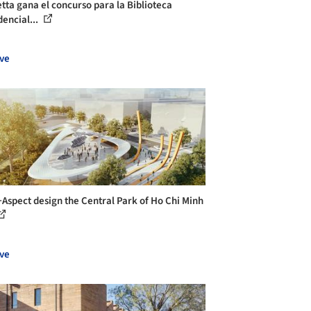
tta gana el concurso para la Biblioteca
dencial...
ve
Aspect design the Central Park of Ho Chi Minh
ve