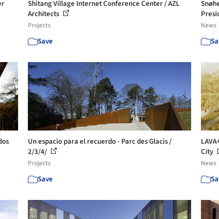
er
Shitang Village Internet Conference Center / AZL
Snøhe
Architects
Presi
Projects
News
Save
Sa
dos
Un espacio para el recuerdo - Parc des Glacis /
LAVA+
2/3/4/
City
Projects
News
Save
Sa