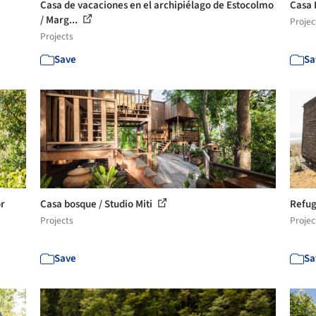
Casa de vacaciones en el archipiélago de Estocolmo
Casa 
/ Marg...
Projec
Projects
Save
Sa
or
Casa bosque / Studio Miti
Refug
Projects
Projec
Save
Sa