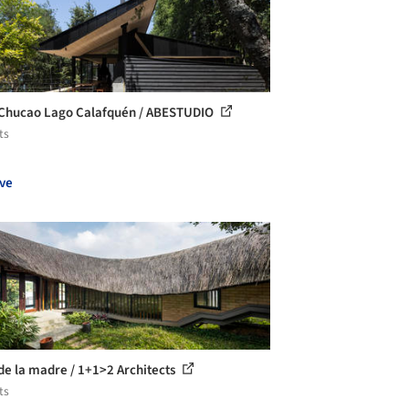
Chucao Lago Calafquén / ABESTUDIO
ts
ve
de la madre / 1+1>2 Architects
ts