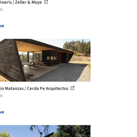
Koeris / Zeller & Moye
ts
ve
io Matanzas / Cerda Pe Arquitectos
ts
ve