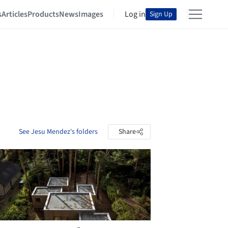
s
Articles
Products
News
Images
Log in
Sign Up
See Jesu Mendez's folders
Share