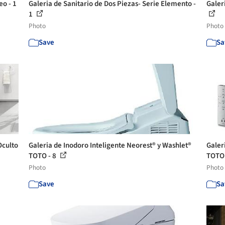
eo - 1
Galeria de Sanitario de Dos Piezas- Serie Elemento -
Galeri
1
Photo
Photo
Save
Sa
Oculto
Galeria de Inodoro Inteligente Neorest® y Washlet®
Galer
TOTO - 8
TOTO 
Photo
Photo
Save
Sa