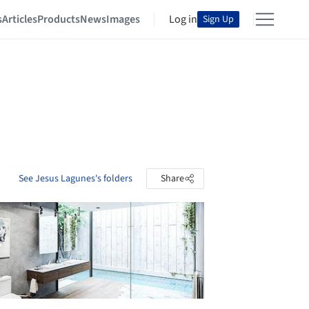
s
Articles
Products
News
Images
Log in
Sign Up
See Jesus Lagunes's folders
Share