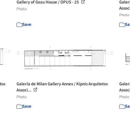
Gallery of Gozu House / OPUS - 25
Galer
Associ
Photo
Photo
Save
Sa
tos
Galería de Milan Gallery Annex / Kipnis Arquitetos
Galer
Associ...
Associ
Photo
Photo
Save
Sa