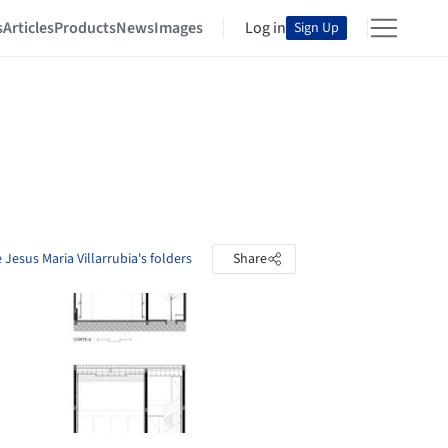
s
Articles
Products
News
Images
Log in
Sign Up
 Jesus Maria Villarrubia's folders
Share