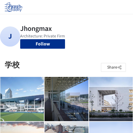
Log in
Follow
学校
Share