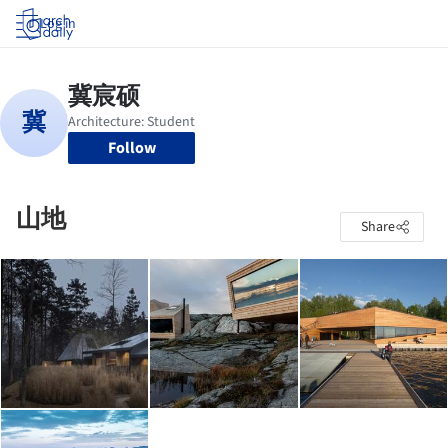
Log in
Follow
山地
Share