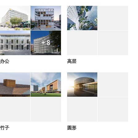
+ 8
办公
高层
竹子
圆形