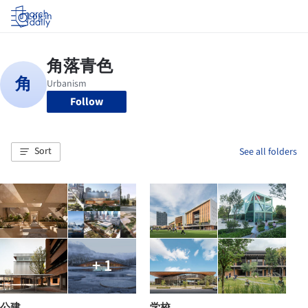
Log in
Follow
Sort
See all folders
+ 1
公建
学校