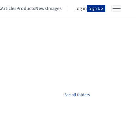
s
Articles
Products
News
Images
Log in
Sign Up
See all folders