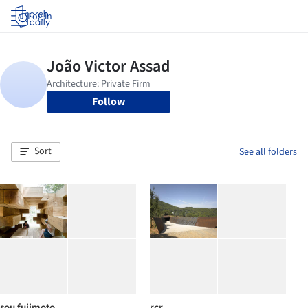
Log in
Follow
Sort
See all folders
sou fujimoto
rcr