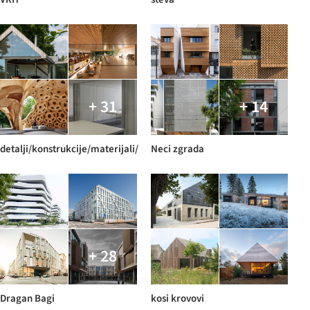
+ 31
+ 14
detalji/konstrukcije/materijali/
Neci zgrada
+ 28
Dragan Bagi
kosi krovovi