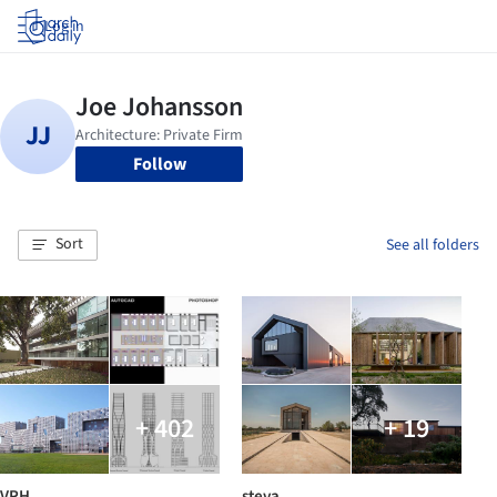
Log in
Follow
Sort
See all folders
+ 402
+ 19
VRH
steva