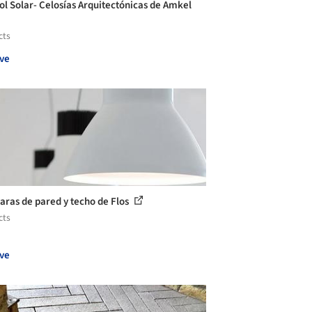
ol Solar- Celosías Arquitectónicas de Amkel
cts
ve
ras de pared y techo de Flos
cts
ve