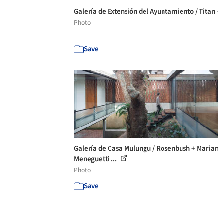
Galería de Extensión del Ayuntamiento / Titan 
Photo
Save
Galería de Casa Mulungu / Rosenbush + Maria
Meneguetti ...
Photo
Save