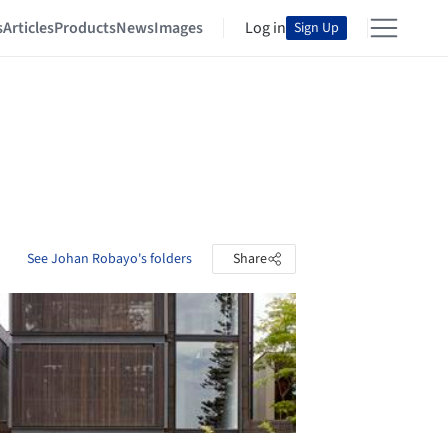
s
Articles
Products
News
Images
Log in
Sign Up
See Johan Robayo's folders
Share