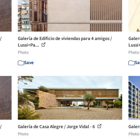
/
Galería de Edificio de viviendas para 4 amigos /
Galer
Lussi+Pa...
Lussi
Photo
Photo
Save
Sa
/
Galería de Casa Alegre / Jorge Vidal - 6
Galer
Photo
Photo