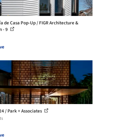
ía de Casa Pop-Up / FIGR Architecture &
n - 9
ve
24 / Park + Associates
ts
ve