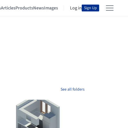
s
Articles
Products
News
Images
Log in
Sign Up
See all folders