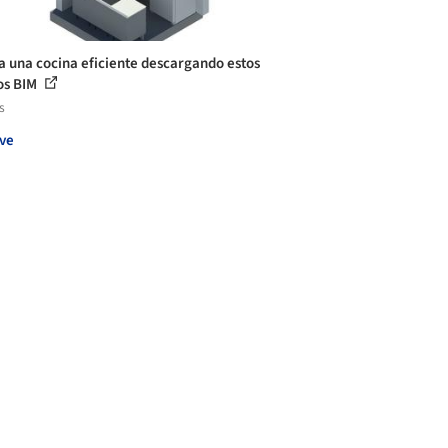
a una cocina eficiente descargando estos
os BIM
s
ve