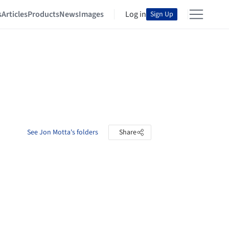
s
Articles
Products
News
Images
Log in
Sign Up
See Jon Motta's folders
Share