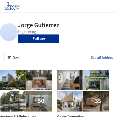
Log in
Follow
Sort
See all folders
+ 50
+ 35
Austero & Minimalista
Casas Pequeñas