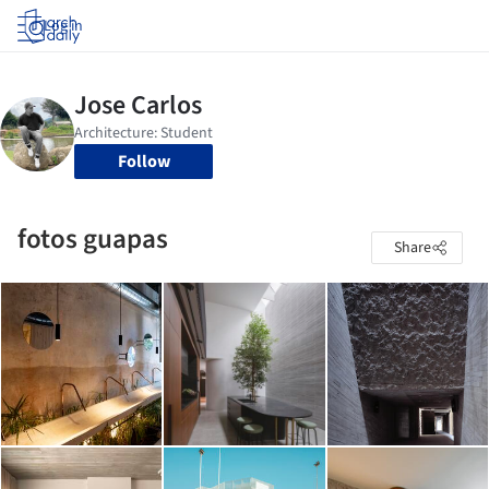
Log in
Follow
fotos guapas
Share