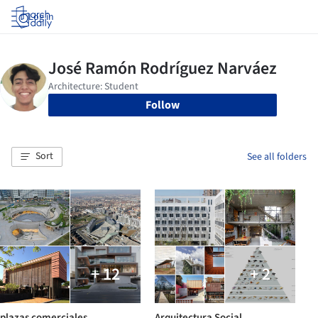
Log in
Follow
Sort
See all folders
+ 12
+ 2
plazas comerciales
Arquitectura Social