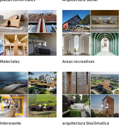
+ 4
Materiales
Areas recreativas
+ 2
+ 2
Interesante
arquitectura bioclimatica