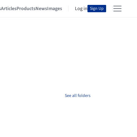
s
Articles
Products
News
Images
Log in
Sign Up
See all folders