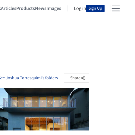
s
Articles
Products
News
Images
Log in
Sign Up
See Joshua Torresquimi's folders
Share