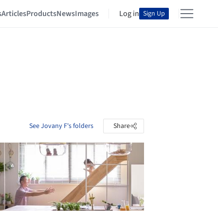
s
Articles
Products
News
Images
Log in
Sign Up
See Jovany F's folders
Share