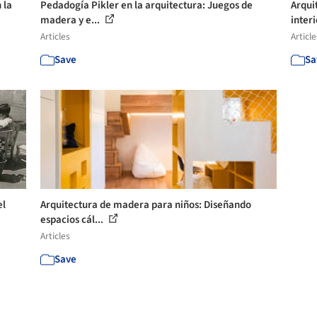
 la
Pedadogía Pikler en la arquitectura: Juegos de
Arqui
madera y e...
inter
Articles
Article
Save
Sa
el
Arquitectura de madera para niños: Diseñando
espacios cál...
Articles
Save